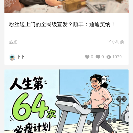
粉丝送上门的全民级宣发？顺丰：通通笑纳！
热点
19小时前
0
0
1079
卜卜