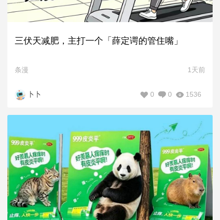
三伏天减肥，主打一个「薛定谔的管住嘴」
条漫
1天前
0
0
1536
卜卜