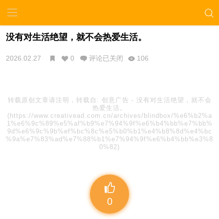
没有对生活绝望，就不会热爱生活。
2026.02.27
0
评论已关闭
106
转载原创文章请注明，转载自:
创意广告
-
没有对生活绝望，就不会
热爱生活。
(https://www.creativead.com.cn/archives/blindbox/%e6%b2%a
1%e6%9c%89%e5%af%b9%e7%94%9f%e6%b4%bb%e7%bb%
9d%e6%9c%9b%ef%bc%8c%e5%b0%b1%e4%b8%8d%e4%bc
%9a%e7%83%ad%e7%88%b1%e7%94%9f%e6%b4%bb%e3%8
0%82)
0