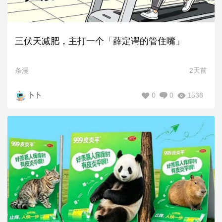
三伏天减肥，主打一个「薛定谔的管住嘴」
条漫
2天前
0
0
1538
卜卜