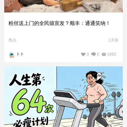
粉丝送上门的全民级宣发？顺丰：通通笑纳！
热点
1天前
0
0
1082
卜卜