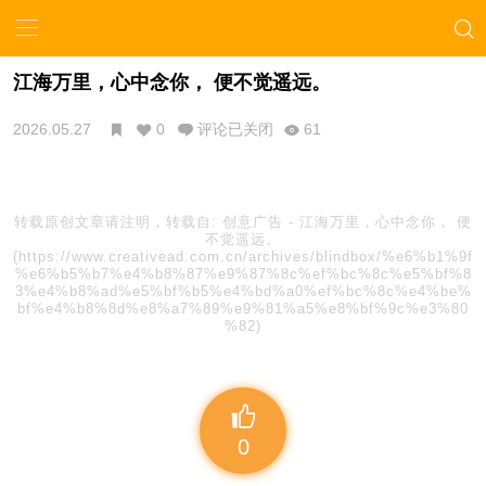
江海万里，心中念你， 便不觉遥远。
2026.05.27
0
评论已关闭
61
转载原创文章请注明，转载自:
创意广告
-
江海万里，心中念你， 便
不觉遥远。
(https://www.creativead.com.cn/archives/blindbox/%e6%b1%9f
%e6%b5%b7%e4%b8%87%e9%87%8c%ef%bc%8c%e5%bf%8
3%e4%b8%ad%e5%bf%b5%e4%bd%a0%ef%bc%8c%e4%be%
bf%e4%b8%8d%e8%a7%89%e9%81%a5%e8%bf%9c%e3%80
%82)
0