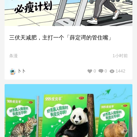
三伏天减肥，主打一个「薛定谔的管住嘴」
条漫
1小时前
0
0
1442
卜卜