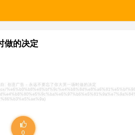
时做的决定
自:
创意广告
-
永远不要忘了你大哭一场时做的决定
s/blindbox/%e6%b0%b8%e8%bf%9c%e4%b8%8d%e8%a6%81%e5%bf%9
d%e4%b8%80%e5%9c%ba%e6%97%b6%e5%81%9a%e7%9a%84
%86%b3%e5%ae%9a)
0