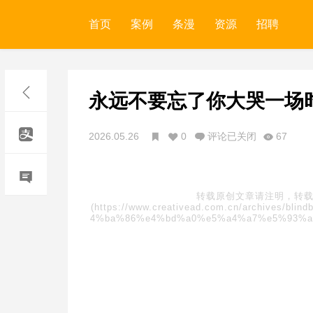
首页
案例
条漫
资源
招聘
永远不要忘了你大哭一场
2026.05.26
0
评论已关闭
67
转载原创文章请注明，转载
(https://www.creativead.com.cn/archive
4%ba%86%e4%bd%a0%e5%a4%a7%e5%93%a