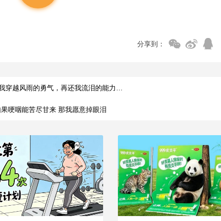
分享到：
我穿越风雨的勇气，再还我流泪的能力…
如果哽咽能苦尽甘来 那我愿意掉眼泪