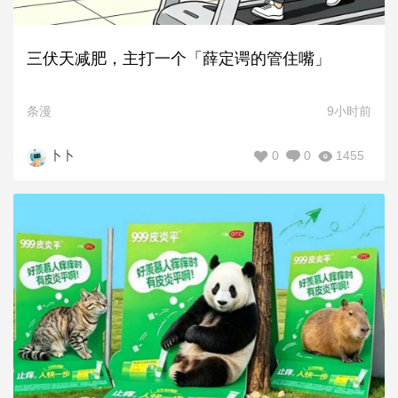
三伏天减肥，主打一个「薛定谔的管住嘴」
条漫
9小时前
0
0
1455
卜卜