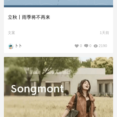
立秋丨雨季将不再来
文案
1天前
0
0
2190
卜卜