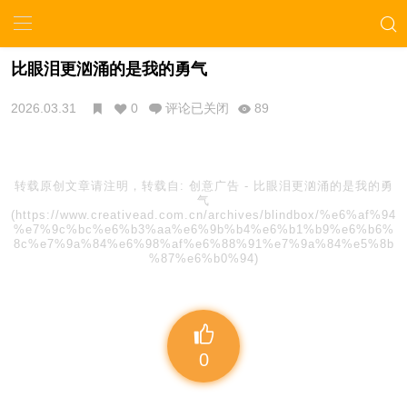
比眼泪更汹涌的是我的勇气
2026.03.31
0
评论已关闭
89
转载原创文章请注明，转载自:
创意广告
-
比眼泪更汹涌的是我的勇
气
(https://www.creativead.com.cn/archives/blindbox/%e6%af%94
%e7%9c%bc%e6%b3%aa%e6%9b%b4%e6%b1%b9%e6%b6%
8c%e7%9a%84%e6%98%af%e6%88%91%e7%9a%84%e5%8b
%87%e6%b0%94)
0