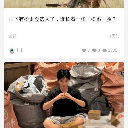
山下有松太会选人了，谁长着一张「松系」脸？
营销
1天前
0
0
1301
卜卜