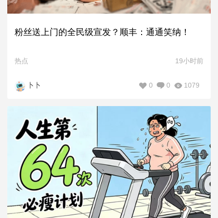
粉丝送上门的全民级宣发？顺丰：通通笑纳！
热点
19小时前
0
0
1079
卜卜