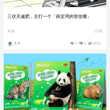
三伏天减肥，主打一个「薛定谔的管住嘴」
条漫
1天前
0
0
1536
卜卜