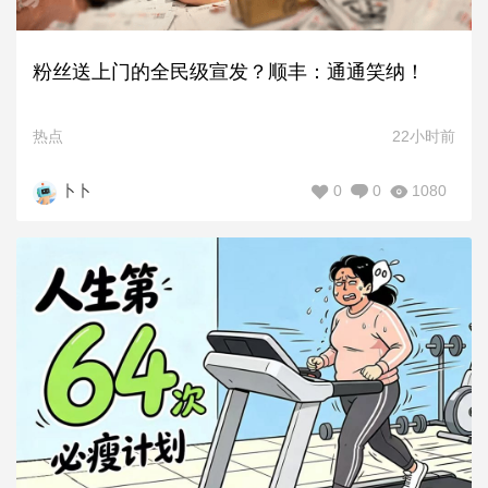
粉丝送上门的全民级宣发？顺丰：通通笑纳！
热点
22小时前
0
0
1080
卜卜