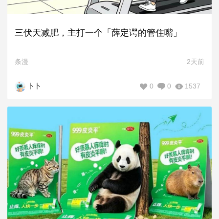
三伏天减肥，主打一个「薛定谔的管住嘴」
条漫
2天前
0
0
1537
卜卜