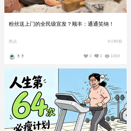
粉丝送上门的全民级宣发？顺丰：通通笑纳！
热点
9小时前
0
0
1069
卜卜