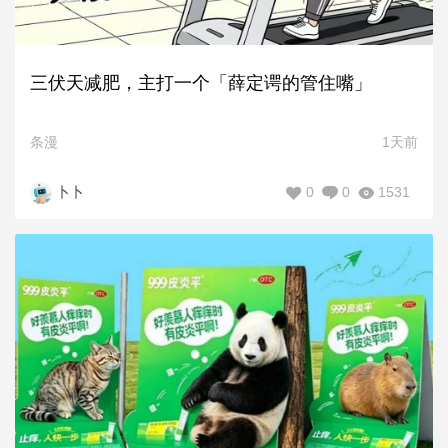
三伏天减肥，主打一个「薛定谔的管住嘴」
条漫
1天前
0
0
1531
卜卜