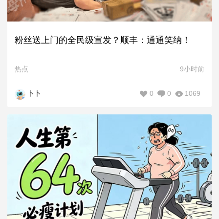
粉丝送上门的全民级宣发？顺丰：通通笑纳！
热点
9小时前
0
0
1069
卜卜