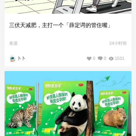
三伏天减肥，主打一个「薛定谔的管住嘴」
条漫
24小时前
0
0
1531
卜卜