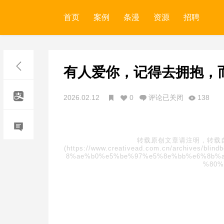
首页
案例
条漫
资源
招聘
有人爱你，记得去拥抱，
2026.02.12
0
评论已关闭
138
转载原创文章请注明，转载
(https://www.creativead.com.cn/archive
8%ae%b0%e5%be%97%e5%8e%bb%e6%8b%a
%80%