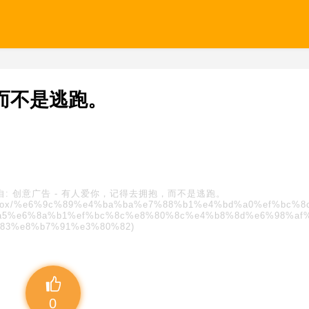
而不是逃跑。
自:
创意广告
-
有人爱你，记得去拥抱，而不是逃跑。
s/blindbox/%e6%9c%89%e4%ba%ba%e7%88%b1%e4%bd%a0%ef%bc%
5%e6%8a%b1%ef%bc%8c%e8%80%8c%e4%b8%8d%e6%98%af
83%e8%b7%91%e3%80%82)
0