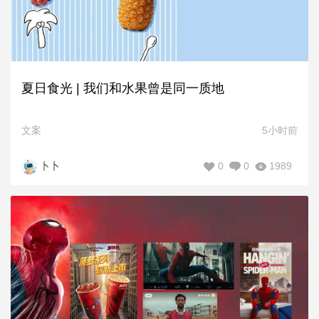
夏日食光 | 我们和水果曾是同一质地
文案
5小时前
0
0
1989
卜卜