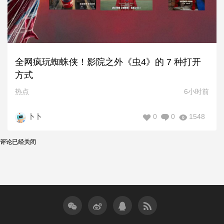
全网疯玩蜘蛛侠！影院之外《虫4》的 7 种打开
方式
热点
6小时前
0
0
1548
卜卜
评论已经关闭