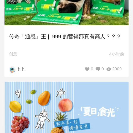
传奇「通感」王 | 999 的营销部真有高人？？？
创意
4小时前
0
0
2009
卜卜