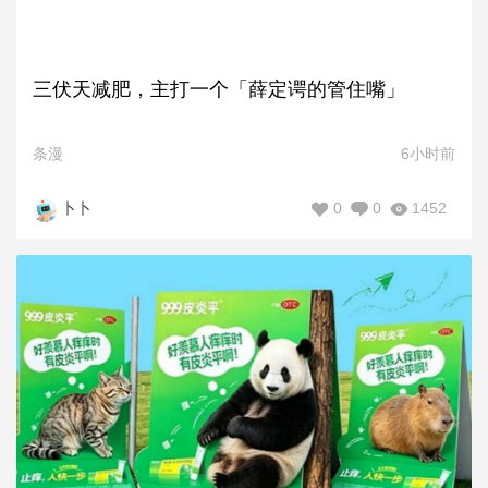
三伏天减肥，主打一个「薛定谔的管住嘴」
条漫
6小时前
0
0
1452
卜卜