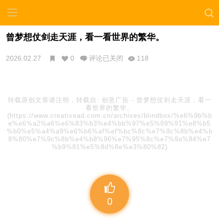
曾梦想仗剑走天涯，看一看世界的繁华。
2026.02.27
0
评论已关闭
118
转载原创文章请注明，转载自:
创意广告
-
曾梦想仗剑走天涯，看一
看世界的繁华。
(https://www.creativead.com.cn/archives/blindbox/%e6%9b%b
e%e6%a2%a6%e6%83%b3%e4%bb%97%e5%89%91%e8%b5
%b0%e5%a4%a9%e6%b6%af%ef%bc%8c%e7%9c%8b%e4%b
8%80%e7%9c%8b%e4%b8%96%e7%95%8c%e7%9a%84%e7
%b9%81%e5%8d%8e%e3%80%82)
0