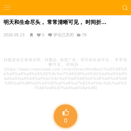
明天和生命尽头， 常常清晰可见， 时间折…
2026.05.13
0
评论已关闭
78
转载原创文章请注明，转载自:
创意广告
-
明天和生命尽头， 常常清
晰可见， 时间折…
(https://www.creativead.com.cn/archives/blindbox/%e6%98%8
e%e5%a4%a9%e5%92%8c%e7%94%9f%e5%91%bd%e5%b0%
bd%e5%a4%b4%ef%bc%8c%e5%b8%b8%e5%b8%b8%e6%b8
%85%e6%99%b0%e5%8f%af%e8%a7%81%ef%bc%8c%e6%9
7%b6%e9%97%b4%e6%8a%98)
0