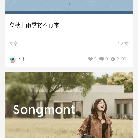
立秋丨雨季将不再来
文案
1天前
0
0
2190
卜卜