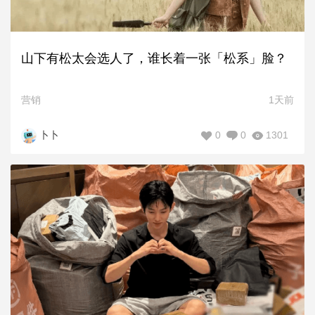
山下有松太会选人了，谁长着一张「松系」脸？
营销
1天前
0
0
1301
卜卜