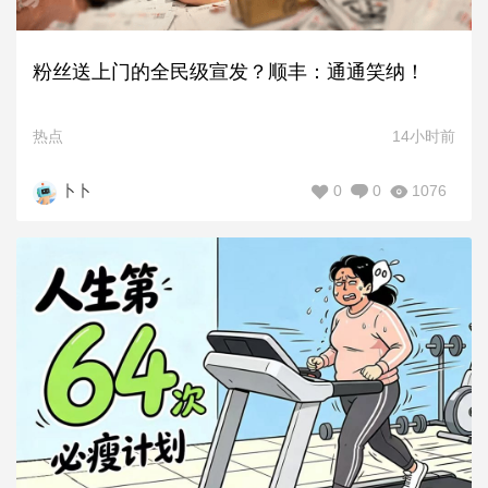
粉丝送上门的全民级宣发？顺丰：通通笑纳！
热点
14小时前
0
0
1076
卜卜