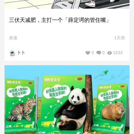
三伏天减肥，主打一个「薛定谔的管住嘴」
条漫
1天前
0
0
1533
卜卜