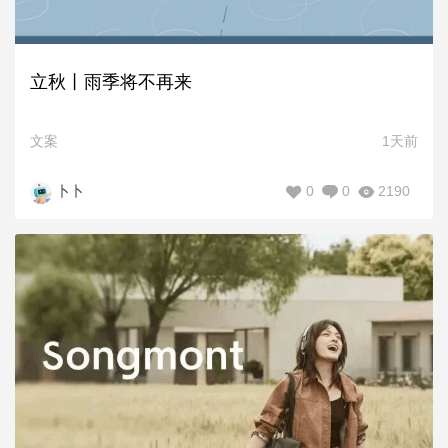
立秋丨雨季将不再来
文案
1天前
0
0
2190
卜卜