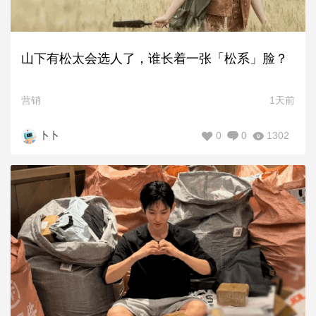
山下有松太会选人了，谁长着一张「松系」脸？
营销
1天前
0
0
1302
卜卜