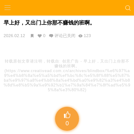
早上好，又出门上你那不赚钱的班啊。
2026.02.12
0
评论已关闭
123
转载原创文章请注明，转载自:
创意广告
-
早上好，又出门上你那不
赚钱的班啊。
(https://www.creativead.com.cn/archives/blindbox/%e6%97%a
9%e4%b8%8a%e5%a5%bd%ef%bc%8c%e5%8f%88%e5%87%
ba%e9%97%a8%e4%b8%8a%e4%bd%a0%e9%82%a3%e4%b8
%8d%e8%b5%9a%e9%92%b1%e7%9a%84%e7%8f%ad%e5%9
5%8a%e3%80%82)
0