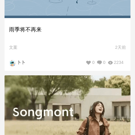
雨季将不再来
文案
2天前
0
0
2234
卜卜