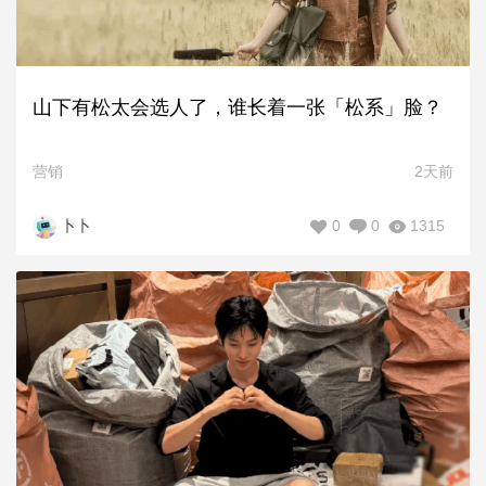
山下有松太会选人了，谁长着一张「松系」脸？
营销
2天前
0
0
1315
卜卜