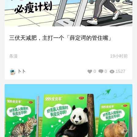
三伏天减肥，主打一个「薛定谔的管住嘴」
条漫
19小时前
0
0
1527
卜卜