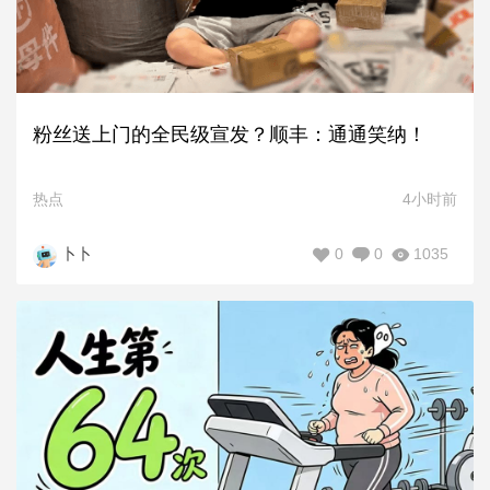
粉丝送上门的全民级宣发？顺丰：通通笑纳！
热点
4小时前
0
0
1035
卜卜