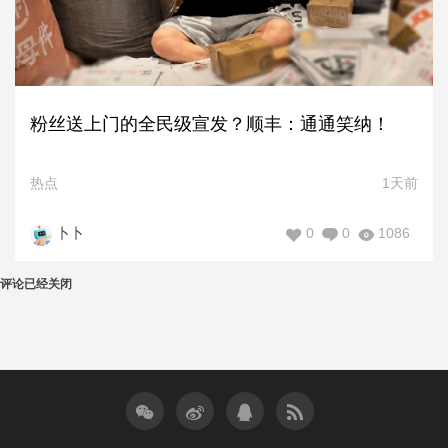
粉丝送上门的全民级宣发？顺丰：通通笑纳！
热点
1天前
0
0
1086
卜卜
评论已经关闭