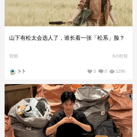
山下有松太会选人了，谁长着一张「松系」脸？
营销
8小时前
0
0
1295
卜卜