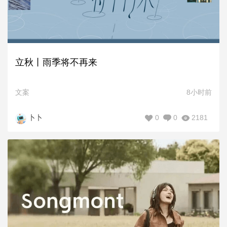
立秋丨雨季将不再来
文案
8小时前
0
0
2181
卜卜