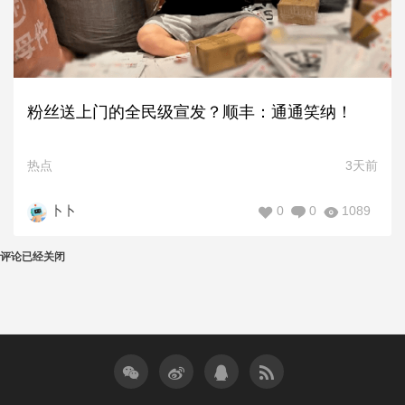
粉丝送上门的全民级宣发？顺丰：通通笑纳！
热点
3天前
0
0
1089
卜卜
评论已经关闭