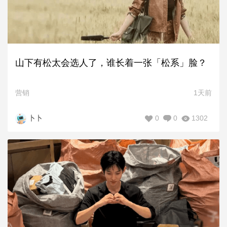
山下有松太会选人了，谁长着一张「松系」脸？
营销
1天前
0
0
1302
卜卜