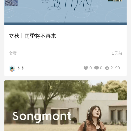
立秋丨雨季将不再来
文案
1天前
0
0
2190
卜卜