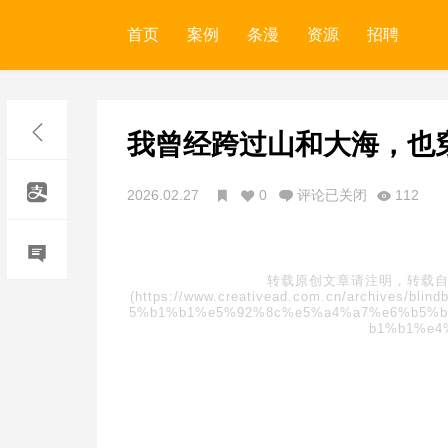
首页
案例
条漫
资源
招聘
我曾经跨过山和大海，也
2026.02.27
0
评论已关闭
112
转载原创文章请注明，转载自
(https://www.creativead.com.cn/archive
5%b1%b1%e5%92%8c%e5%a4%a7%e6%b5%b
b1%b1%e4