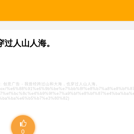
穿过人山人海。
:
创意广告
-
我曾经跨过山和大海，也穿过人山人海。
s/blindbox/%e6%88%91%e6%9b%be%e7%bb%8f%e8%b7%a8%e8%bf%8
7%ef%bc%8c%e4%b9%9f%e7%a9%bf%e8%bf%87%e4%ba%ba%
%ba%ba%e6%b5%b7%e3%80%82)
0