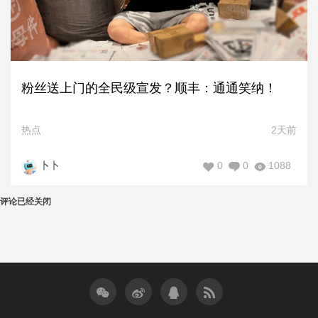
粉丝送上门的全民级宣发？顺丰：通通笑纳！
热点
2天前
0
0
1088
卜卜
评论已经关闭