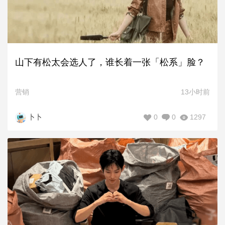
山下有松太会选人了，谁长着一张「松系」脸？
营销
13小时前
0
0
1297
卜卜