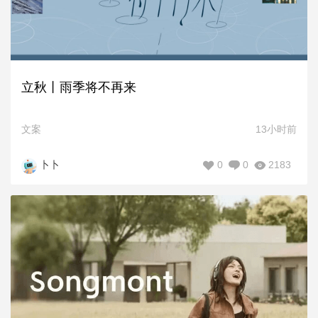
立秋丨雨季将不再来
文案
13小时前
0
0
2183
卜卜