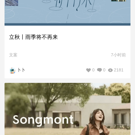
立秋丨雨季将不再来
文案
7小时前
0
0
2181
卜卜