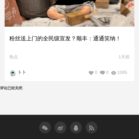
粉丝送上门的全民级宣发？顺丰：通通笑纳！
热点
1天前
0
0
1085
卜卜
评论已经关闭