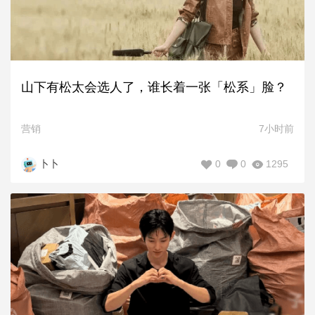
山下有松太会选人了，谁长着一张「松系」脸？
营销
7小时前
0
0
1295
卜卜