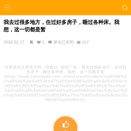
我去过很多地方，住过好多房子，睡过各种床。我
想，这一切都是暂
2026.02.27
0
评论已关闭
107
转载原创文章请注明，转载自:
创意广告
-
我去过很多地方，住过好
多房子，睡过各种床。我想，这一切都是暂
(https://www.creativead.com.cn/archives/blindbox/%e6%88%9
1%e5%8e%bb%e8%bf%87%e5%be%88%e5%a4%9a%e5%9c%
b0%e6%96%b9%ef%bc%8c%e4%bd%8f%e8%bf%87%e5%a5
%bd%e5%a4%9a%e6%88%bf%e5%ad%90%ef%bc%8c%e7%9
d%a1%e8%bf%87%e5%90%84%e7%a7%8d%e5%ba%8a%e3%
80%82%e6%88%91)