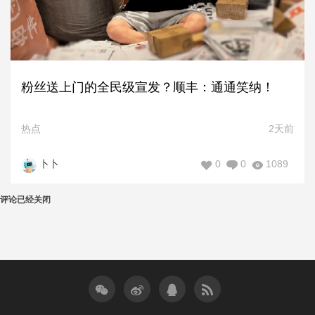
粉丝送上门的全民级宣发？顺丰：通通笑纳！
热点
2天前
0
0
1089
卜卜
评论已经关闭