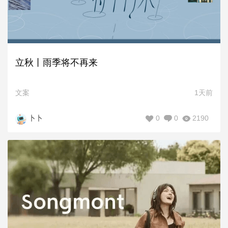
立秋丨雨季将不再来
文案
1天前
0
0
2190
卜卜