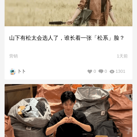
山下有松太会选人了，谁长着一张「松系」脸？
营销
1天前
0
0
1301
卜卜