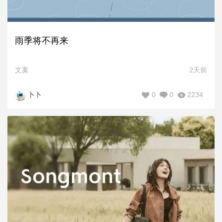
雨季将不再来
文案
2天前
0
0
2234
卜卜