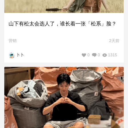
山下有松太会选人了，谁长着一张「松系」脸？
营销
2天前
0
0
1315
卜卜