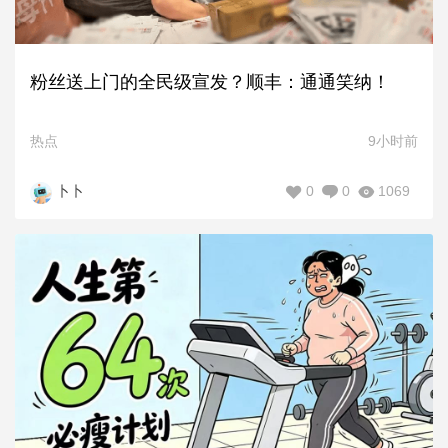
粉丝送上门的全民级宣发？顺丰：通通笑纳！
热点
9小时前
0
0
1069
卜卜