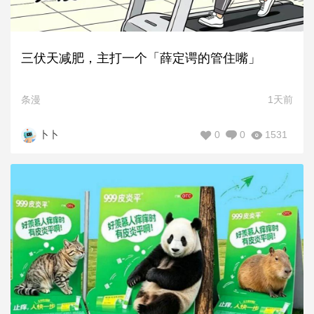
三伏天减肥，主打一个「薛定谔的管住嘴」
条漫
1天前
0
0
1531
卜卜