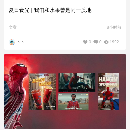
夏日食光 | 我们和水果曾是同一质地
文案
8小时前
0
0
1992
卜卜