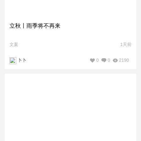
立秋丨雨季将不再来
文案
1天前
0
0
2190
卜卜