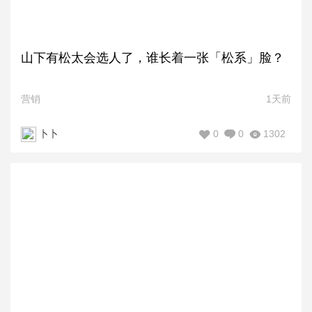
山下有松太会选人了，谁长着一张「松系」脸？
营销
1天前
0
0
1302
卜卜