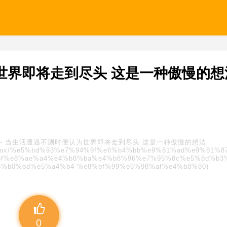
世界即将走到尽头 这是一种傲慢的想
-
当生活遭遇不测时便认为世界即将走到尽头 这是一种傲慢的想法
s/blindbox/%e5%bd%93%e7%94%9f%e6%b4%bb%e9%81%ad%e9%81%
f%e8%ae%a4%e4%b8%ba%e4%b8%96%e7%95%8c%e5%8d%b3
%b0%bd%e5%a4%b4-%e8%bf%99%e6%98%af%e4%b8%80)
0