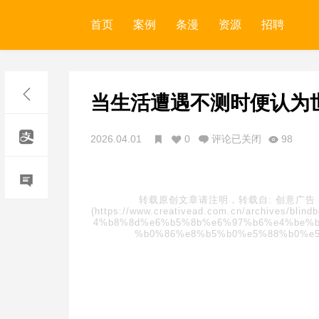
首页
案例
条漫
资源
招聘
当生活遭遇不测时便认为
2026.04.01
0
评论已关闭
98
转载原创文章请注明，转载自:
创意广告
(https://www.creativead.com.cn/archive
4%b8%8d%e6%b5%8b%e6%97%b6%e4%be%b
%b0%86%e8%b5%b0%e5%88%b0%e5