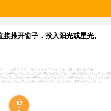
直接推开窗子，投入阳光或星光。
广告
-
当我感到黑暗，便走向前直接推开窗子，投入阳光或星光。
s/blindbox/%e5%bd%93%e6%88%91%e6%84%9f%e5%88%b0%e9%bb%
0%e5%90%91%e5%89%8d%e7%9b%b4%e6%8e%a5%e6%8e%a8
f%bc%8c%e6%8a%95%e5%85%a5%e9%98%b3%e5%85%89)
0