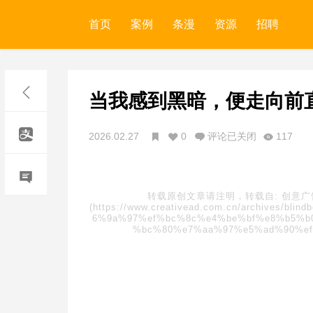
首页
案例
条漫
资源
招聘
当我感到黑暗，便走向前
2026.02.27
0
评论已关闭
117
转载原创文章请注明，转载自:
创意
(https://www.creativead.com.cn/archive
6%9a%97%ef%bc%8c%e4%be%bf%e8%b5%b
%bc%80%e7%aa%97%e5%ad%90%e