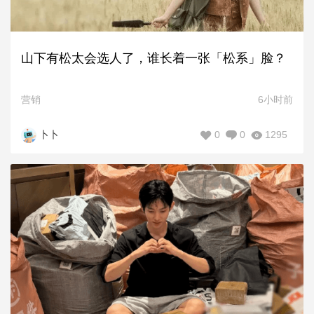
山下有松太会选人了，谁长着一张「松系」脸？
营销
6小时前
0
0
1295
卜卜