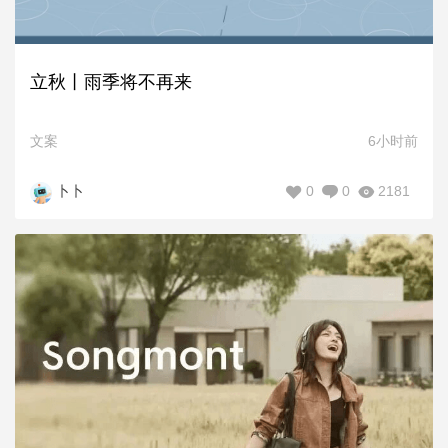
立秋丨雨季将不再来
文案
6小时前
0
0
2181
卜卜