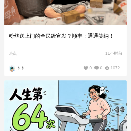
粉丝送上门的全民级宣发？顺丰：通通笑纳！
热点
11小时前
0
0
1072
卜卜