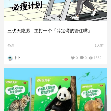
三伏天减肥，主打一个「薛定谔的管住嘴」
条漫
1天前
0
0
1532
卜卜