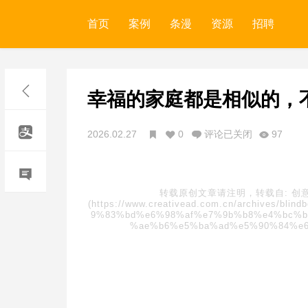
首页
案例
条漫
资源
招聘
幸福的家庭都是相似的，
2026.02.27
0
评论已关闭
97
转载原创文章请注明，转载自:
创
(https://www.creativead.com.cn/archive
9%83%bd%e6%98%af%e7%9b%b8%e4%bc%b
%ae%b6%e5%ba%ad%e5%90%84%e6