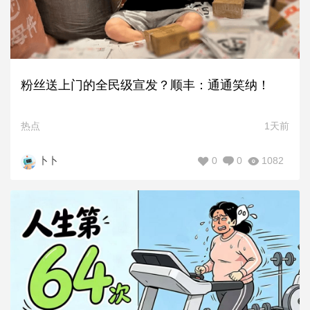
粉丝送上门的全民级宣发？顺丰：通通笑纳！
热点
1天前
0
0
1082
卜卜