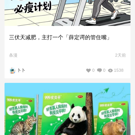
三伏天减肥，主打一个「薛定谔的管住嘴」
条漫
2天前
0
0
1538
卜卜