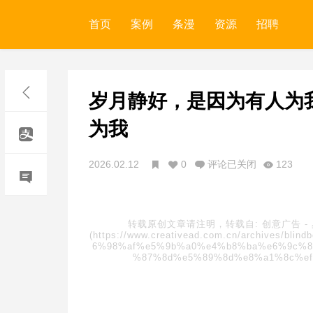
首页
案例
条漫
资源
招聘
岁月静好，是因为有人为
为我
2026.02.12
0
评论已关闭
123
转载原创文章请注明，转载自:
创意广告
-
(https://www.creativead.com.cn/archive
6%98%af%e5%9b%a0%e4%b8%ba%e6%9c%8
%87%8d%e5%89%8d%e8%a1%8c%e