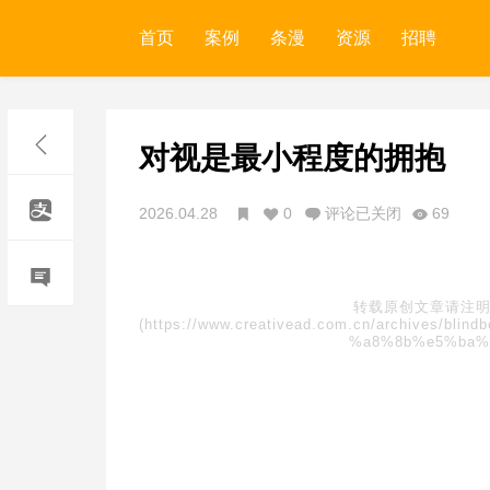
首页
案例
条漫
资源
招聘
对视是最小程度的拥抱
2026.04.28
0
评论已关闭
69
转载原创文章请注明
(https://www.creativead.com.cn/archives
%a8%8b%e5%ba%