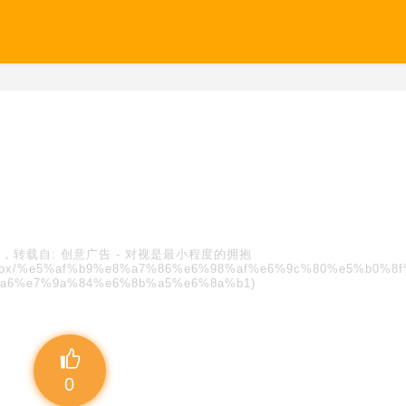
，转载自:
创意广告
-
对视是最小程度的拥抱
/blindbox/%e5%af%b9%e8%a7%86%e6%98%af%e6%9c%80%e5%b0%8
a6%e7%9a%84%e6%8b%a5%e6%8a%b1)
0