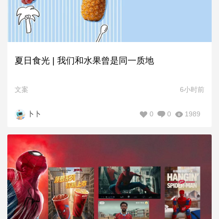
夏日食光 | 我们和水果曾是同一质地
文案
6小时前
0
0
1989
卜卜