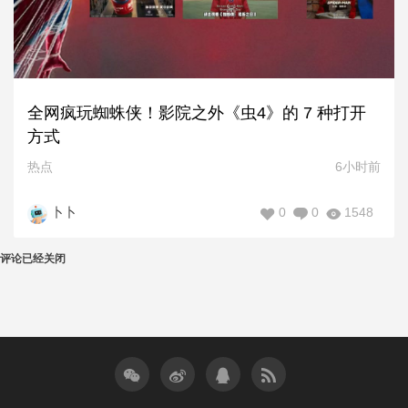
全网疯玩蜘蛛侠！影院之外《虫4》的 7 种打开
方式
热点
6小时前
0
0
1548
卜卜
评论已经关闭