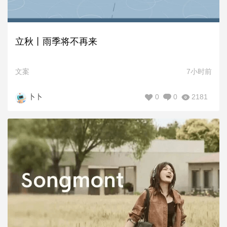
立秋丨雨季将不再来
文案
7小时前
0
0
2181
卜卜