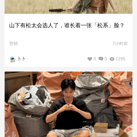
山下有松太会选人了，谁长着一张「松系」脸？
营销
7小时前
0
0
1295
卜卜