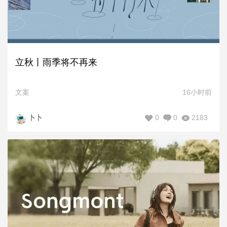
立秋丨雨季将不再来
文案
16小时前
0
0
2183
卜卜