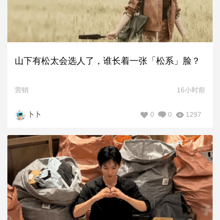
山下有松太会选人了，谁长着一张「松系」脸？
营销
16小时前
0
0
1297
卜卜