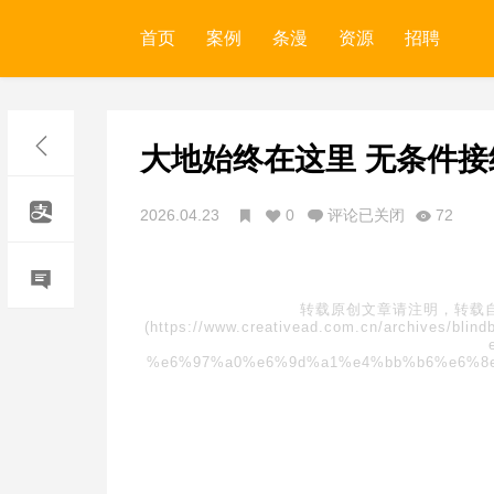
首页
案例
条漫
资源
招聘
大地始终在这里 无条件
2026.04.23
0
评论已关闭
72
转载原创文章请注明，转载
(https://www.creativead.com.cn/archive
%e6%97%a0%e6%9d%a1%e4%bb%b6%e6%8