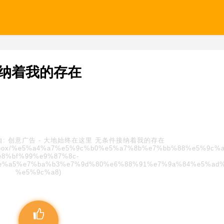
接纳着我的存在
自:
创意广告
-
大地始终在这里 无条件接纳着我的存在
s/blindbox/%e5%a4%a7%e5%9c%b0%e5%a7%8b%e7%bb%88%e5%9c%
e8%bf%99%e9%87%8c-
e%a5%e7%ba%b3%e7%9d%80%e6%88%91%e7%9a%84%e5%ad
%e5%9c%a8)