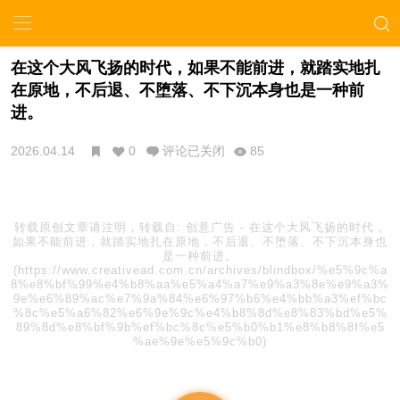
在这个大风飞扬的时代，如果不能前进，就踏实地扎
在原地，不后退、不堕落、不下沉本身也是一种前
进。
2026.04.14
0
评论已关闭
85
转载原创文章请注明，转载自:
创意广告
-
在这个大风飞扬的时代，
如果不能前进，就踏实地扎在原地，不后退、不堕落、不下沉本身也
是一种前进。
(https://www.creativead.com.cn/archives/blindbox/%e5%9c%a
8%e8%bf%99%e4%b8%aa%e5%a4%a7%e9%a3%8e%e9%a3%
9e%e6%89%ac%e7%9a%84%e6%97%b6%e4%bb%a3%ef%bc
%8c%e5%a6%82%e6%9e%9c%e4%b8%8d%e8%83%bd%e5%
89%8d%e8%bf%9b%ef%bc%8c%e5%b0%b1%e8%b8%8f%e5
%ae%9e%e5%9c%b0)