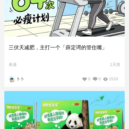
三伏天减肥，主打一个「薛定谔的管住嘴」
条漫
1天前
0
0
1533
卜卜