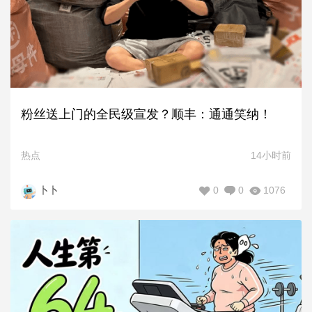
粉丝送上门的全民级宣发？顺丰：通通笑纳！
热点
14小时前
0
0
1076
卜卜