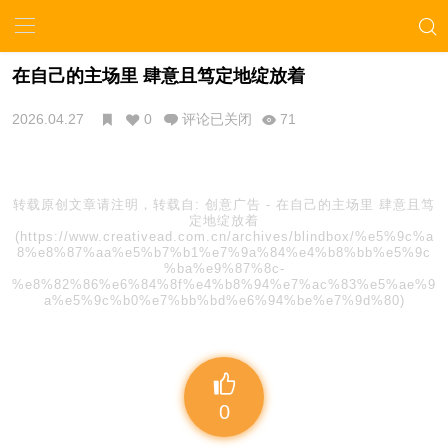
在自己的主场里 肆意且笃定地绽放着
2026.04.27
0
评论已关闭
71
转载原创文章请注明，转载自:
创意广告
-
在自己的主场里 肆意且笃
定地绽放着
(https://www.creativead.com.cn/archives/blindbox/%e5%9c%a
8%e8%87%aa%e5%b7%b1%e7%9a%84%e4%b8%bb%e5%9c
%ba%e9%87%8c-
%e8%82%86%e6%84%8f%e4%b8%94%e7%ac%83%e5%ae%9
a%e5%9c%b0%e7%bb%bd%e6%94%be%e7%9d%80)
0