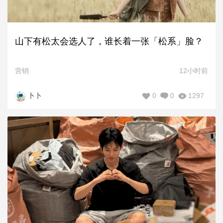
山下有松太会选人了，谁长着一张「松系」脸？
营销
12小时前
0
0
1297
卜卜