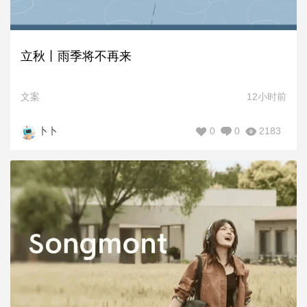
立秋丨雨季将不再来
文案
12小时前
0
0
2183
卜卜