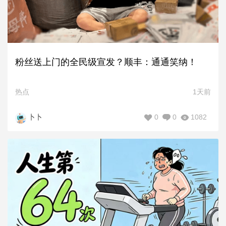
粉丝送上门的全民级宣发？顺丰：通通笑纳！
热点
1天前
0
0
1082
卜卜