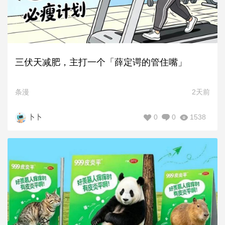
三伏天减肥，主打一个「薛定谔的管住嘴」
条漫
2天前
0
0
1538
卜卜