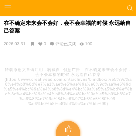
在不确定未来会不会好，会不会幸福的时候 永远给自
己答案
2026.03.31
0
评论已关闭
100
转载原创文章请注明，转载自:
创意广告
-
在不确定未来会不会好，
会不会幸福的时候 永远给自己答案
(https://www.creativead.com.cn/archives/blindbox/%e5%9c%a
8%e4%b8%8d%e7%a1%ae%e5%ae%9a%e6%9c%aa%e6%9d
%a5%e4%bc%9a%e4%b8%8d%e4%bc%9a%e5%a5%bd%ef%b
c%8c%e4%bc%9a%e4%b8%8d%e4%bc%9a%e5%b9%b8%e7
%a6%8f%e7%9a%84%e6%97%b6%e5%80%99-
%e6%b0%b8%e8%bf%9c%e7%bb%99)