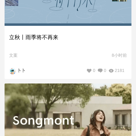
立秋丨雨季将不再来
文案
8小时前
0
0
2181
卜卜