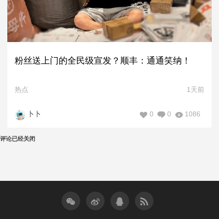
粉丝送上门的全民级宣发？顺丰：通通笑纳！
热点
1天前
0
0
1086
卜卜
评论已经关闭