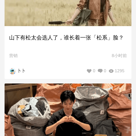
山下有松太会选人了，谁长着一张「松系」脸？
营销
8小时前
0
0
1295
卜卜