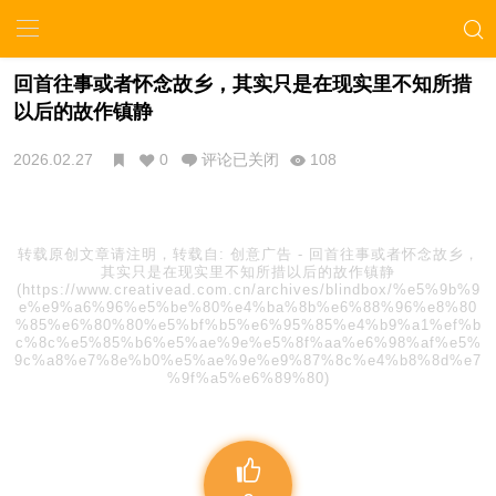
回首往事或者怀念故乡，其实只是在现实里不知所措
以后的故作镇静
2026.02.27
0
评论已关闭
108
转载原创文章请注明，转载自:
创意广告
-
回首往事或者怀念故乡，
其实只是在现实里不知所措以后的故作镇静
(https://www.creativead.com.cn/archives/blindbox/%e5%9b%9
e%e9%a6%96%e5%be%80%e4%ba%8b%e6%88%96%e8%80
%85%e6%80%80%e5%bf%b5%e6%95%85%e4%b9%a1%ef%b
c%8c%e5%85%b6%e5%ae%9e%e5%8f%aa%e6%98%af%e5%
9c%a8%e7%8e%b0%e5%ae%9e%e9%87%8c%e4%b8%8d%e7
%9f%a5%e6%89%80)