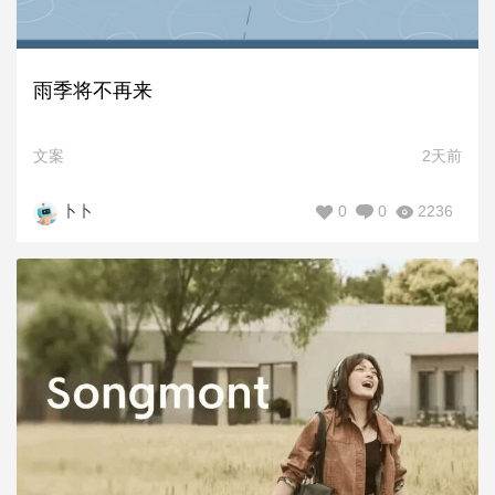
雨季将不再来
文案
2天前
0
0
2236
卜卜