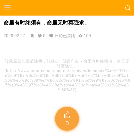
命里有时终须有，命里无时莫强求。
2026.02.27
0
评论已关闭
109
转载原创文章请注明，转载自:
创意广告
-
命里有时终须有，命里无
时莫强求。
(https://www.creativead.com.cn/archives/blindbox/%e5%91%b
d%e9%87%8c%e6%9c%89%e6%97%b6%e7%bb%88%e9%a1
%bb%e6%9c%89%ef%bc%8c%e5%91%bd%e9%87%8c%e6%9
7%a0%e6%97%b6%e8%8e%ab%e5%bc%ba%e6%b1%82%e3
%80%82)
0