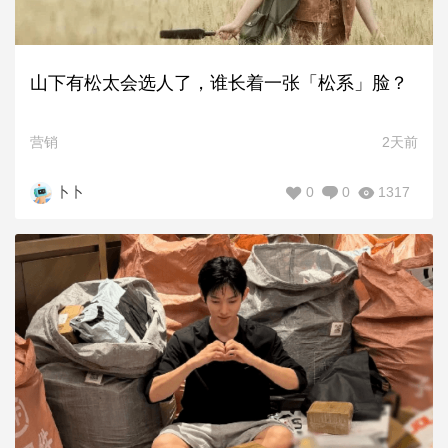
山下有松太会选人了，谁长着一张「松系」脸？
营销
2天前
0
0
1317
卜卜