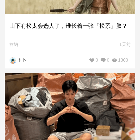
山下有松太会选人了，谁长着一张「松系」脸？
营销
1天前
0
0
1300
卜卜