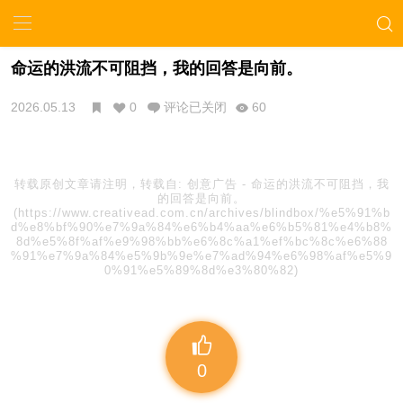
命运的洪流不可阻挡，我的回答是向前。
2026.05.13
0
评论已关闭
60
转载原创文章请注明，转载自:
创意广告
-
命运的洪流不可阻挡，我
的回答是向前。
(https://www.creativead.com.cn/archives/blindbox/%e5%91%b
d%e8%bf%90%e7%9a%84%e6%b4%aa%e6%b5%81%e4%b8%
8d%e5%8f%af%e9%98%bb%e6%8c%a1%ef%bc%8c%e6%88
%91%e7%9a%84%e5%9b%9e%e7%ad%94%e6%98%af%e5%9
0%91%e5%89%8d%e3%80%82)
0