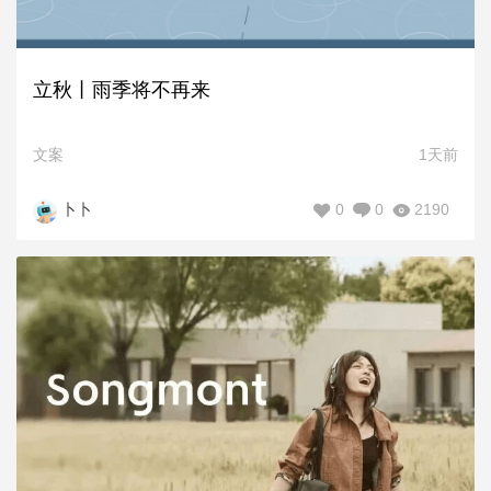
立秋丨雨季将不再来
文案
1天前
0
0
2190
卜卜