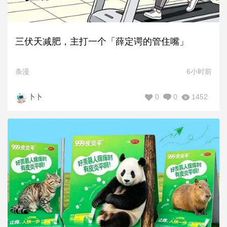
三伏天减肥，主打一个「薛定谔的管住嘴」
条漫
6小时前
0
0
1452
卜卜