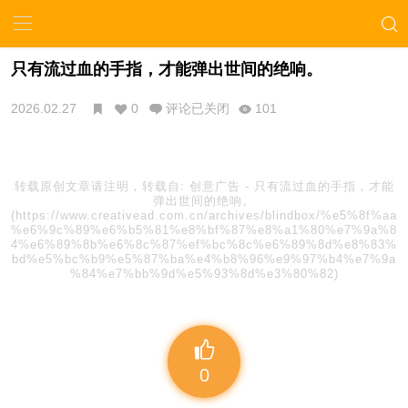
只有流过血的手指，才能弹出世间的绝响。
2026.02.27
0
评论已关闭
101
转载原创文章请注明，转载自:
创意广告
-
只有流过血的手指，才能
弹出世间的绝响。
(https://www.creativead.com.cn/archives/blindbox/%e5%8f%aa
%e6%9c%89%e6%b5%81%e8%bf%87%e8%a1%80%e7%9a%8
4%e6%89%8b%e6%8c%87%ef%bc%8c%e6%89%8d%e8%83%
bd%e5%bc%b9%e5%87%ba%e4%b8%96%e9%97%b4%e7%9a
%84%e7%bb%9d%e5%93%8d%e3%80%82)
0