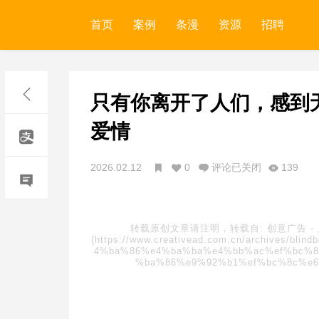
首页
案例
条漫
资源
招聘
只有你离开了人们，感到
爱情
2026.02.12
0
评论已关闭
139
转载原创文章请注明，转载自:
创意广告
-
(https://www.creativead.com.cn/archive
4%ba%86%e4%ba%ba%e4%bb%ac%ef%bc%8
%ba%86%e9%92%b1%ef%bc%8c%e