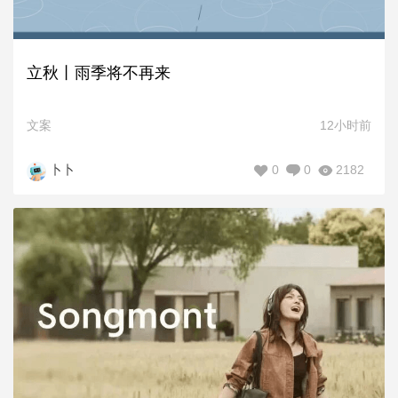
立秋丨雨季将不再来
文案
12小时前
0
0
2182
卜卜