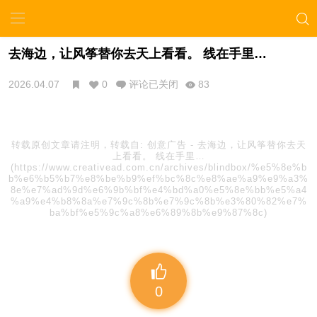
去海边，让风筝替你去天上看看。 线在手里…
2026.04.07
0
评论已关闭
83
转载原创文章请注明，转载自:
创意广告
-
去海边，让风筝替你去天
上看看。 线在手里…
(https://www.creativead.com.cn/archives/blindbox/%e5%8e%b
b%e6%b5%b7%e8%be%b9%ef%bc%8c%e8%ae%a9%e9%a3%
8e%e7%ad%9d%e6%9b%bf%e4%bd%a0%e5%8e%bb%e5%a4
%a9%e4%b8%8a%e7%9c%8b%e7%9c%8b%e3%80%82%e7%
ba%bf%e5%9c%a8%e6%89%8b%e9%87%8c)
0