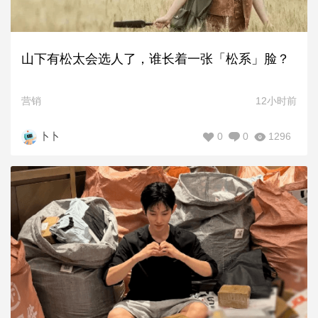
山下有松太会选人了，谁长着一张「松系」脸？
营销
12小时前
0
0
1296
卜卜