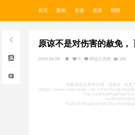
首页
案例
条漫
资源
招聘
原谅不是对伤害的赦免， 
2026.04.09
0
评论已关闭
105
转载原创文章请注明，转载自:
创意
(https://www.creativead.com.cn/archives
%bc%a4%e5%ae%b3%e
%e8%80%8c%
%e8%87%aa%e5%b7%b1%e8%a2