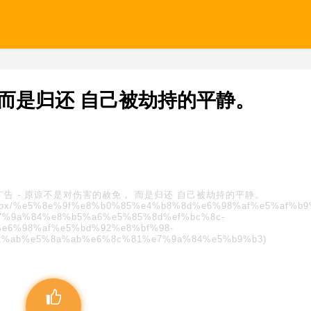
而是归还 自己被劫持的平静。
广告
-
原谅不是对伤害的赦免， 而是归还 自己被劫持的平静。
/blindbox/%e5%8e%9f%e8%b0%85%e4%b8%8d%e6%98%af%e5%af%b
7%9a%84%e8%b5%a6%e5%85%8d%ef%bc%8c-
e6%98%af%e5%bd%92%e8%bf%98-
%ab%e5%8a%ab%e6%8c%81%e7%9a%84%e5%b9%b3)